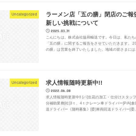
ラーメン店「五の膳」閉店のご報
Uncategorized
新しい挑戦について
2025.03.31
こんにちは。株式会社協和輸送です。今日は、私たち
「五の膳」に関するご報告をさせていただきます。 20
の膳」は営業を終了いたしました。地域の皆さまにはご
求人情報随時更新中!!
Uncategorized
2022.06.08
求人情報随時更新中!! [パ]生花の加工・仕分けスタッ
分補助業務[社]3ｔ、4ｔクレーン車ドライバー[P/A]
送ドライバー《随時募集》[委]車両回送ドライバー[委..