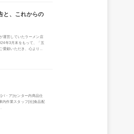
告と、これからの
が運営していたラーメン店
24年3月末をもって、「五
愛顧いただき、心より...
フ[パ・ア]センター内商品仕
倉庫内作業スタッフ[社]食品配
.